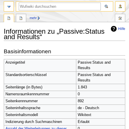
Suche
mehr
Hilfe
Informationen zu „Passive:Status
and Results“
Zur
Zur
Basisinformationen
Navigation
Suche
springen
springen
Anzeigetitel
Passive:Status and
Results
Standardsortierschlüssel
Passive:Status and
Results
Seitenlänge (in Bytes)
1.843
Namensraumkennnummer
0
Seitenkennnummer
892
Seiteninhaltssprache
de - Deutsch
Seiteninhaltsmodell
Wikitext
Indizierung durch Suchmaschinen
Erlaubt
Anzahl der Weiterleitungen zu dieser
0