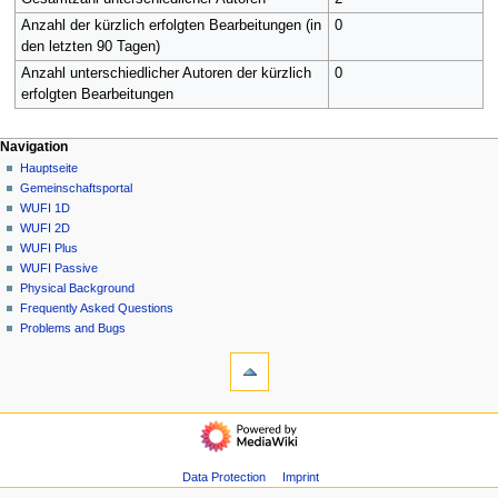
Anzahl der kürzlich erfolgten Bearbeitungen (in
0
den letzten 90 Tagen)
Anzahl unterschiedlicher Autoren der kürzlich
0
erfolgten Bearbeitungen
N
Seitenaktionen
Meine Werkzeuge
Navigation
Seite
Anmelden
Hauptseite
a
Diskussion
Gemeinschafts­portal
v
Lesen
WUFI 1D
i
Quelltext
WUFI 2D
g
anzeigen
WUFI Plus
Versionsgeschichte
a
WUFI Passive
Physical Background
t
Frequently Asked Questions
i
Problems and Bugs
o
Werkzeuge
n
Links
auf
s
diese
Navigation
m
Seite
Hauptseite
e
Änderungen
Gemeinschafts­
an
n
portal
Data Protection
Imprint
verlinkten
ü
WUFI