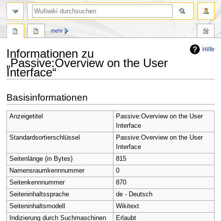
Suche
mehr
Hilfe
Informationen zu
„Passive:Overview on the User
Interface“
Zur
Zur
Basisinformationen
Navigation
Suche
springen
springen
Anzeigetitel
Passive:Overview on the User
Interface
Standardsortierschlüssel
Passive:Overview on the User
Interface
Seitenlänge (in Bytes)
815
Namensraumkennnummer
0
Seitenkennnummer
870
Seiteninhaltssprache
de - Deutsch
Seiteninhaltsmodell
Wikitext
Indizierung durch Suchmaschinen
Erlaubt