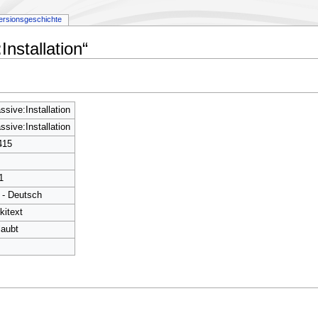
ersionsgeschichte
nstallation“
ssive:Installation
ssive:Installation
415
1
 - Deutsch
kitext
laubt