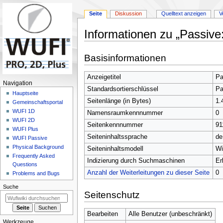
Seite
Diskussion
Quelltext anzeigen
V
Informationen zu „Passive:I
Zur
Zur
Basisinformationen
Navigation
Suche
springen
springen
Anzeigetitel
Pa
N
Navigation
Standardsortierschlüssel
Pa
a
Hauptseite
Seitenlänge (in Bytes)
1.
Gemeinschafts­portal
v
WUFI 1D
Namensraumkennnummer
0
i
WUFI 2D
Seitenkennnummer
91
g
WUFI Plus
Seiteninhaltssprache
de
a
WUFI Passive
Physical Background
t
Seiteninhaltsmodell
Wi
Frequently Asked
i
Indizierung durch Suchmaschinen
Er
Questions
o
Anzahl der Weiterleitungen zu dieser Seite
0
Problems and Bugs
n
Suche
s
Seitenschutz
m
e
Bearbeiten
Alle Benutzer (unbeschränkt)
Werkzeuge