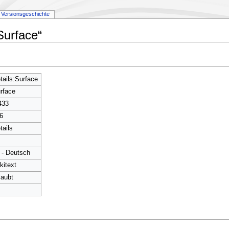
Versionsgeschichte
Surface“
tails:Surface
rface
433
6
tails
 - Deutsch
kitext
laubt