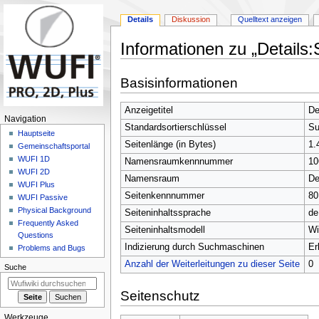
Details
Diskussion
Quelltext anzeigen
Informationen zu „Details:
Zur
Zur
Basisinformationen
Navigation
Suche
springen
springen
Anzeigetitel
De
N
Navigation
Standardsortierschlüssel
Su
a
Hauptseite
Seitenlänge (in Bytes)
1.
Gemeinschafts­portal
v
WUFI 1D
Namensraumkennnummer
10
i
WUFI 2D
Namensraum
De
g
WUFI Plus
Seitenkennnummer
80
a
WUFI Passive
Physical Background
t
Seiteninhaltssprache
de
Frequently Asked
i
Seiteninhaltsmodell
Wi
Questions
o
Indizierung durch Suchmaschinen
Er
Problems and Bugs
n
Anzahl der Weiterleitungen zu dieser Seite
0
Suche
s
m
Seitenschutz
e
Werkzeuge