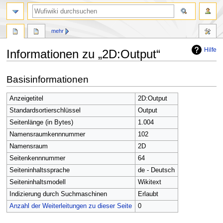
Suche
mehr
Hilfe
Informationen zu „2D:Output“
Zur
Zur
Basisinformationen
Navigation
Suche
springen
springen
Anzeigetitel
2D:Output
Standardsortierschlüssel
Output
Seitenlänge (in Bytes)
1.004
Namensraumkennnummer
102
Namensraum
2D
Seitenkennnummer
64
Seiteninhaltssprache
de - Deutsch
Seiteninhaltsmodell
Wikitext
Indizierung durch Suchmaschinen
Erlaubt
Anzahl der Weiterleitungen zu dieser Seite
0