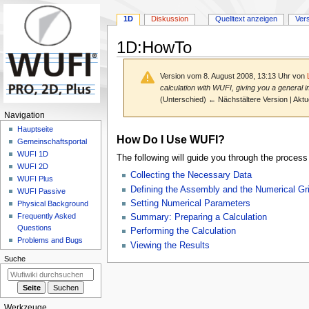
1D
Diskussion
Quelltext anzeigen
Ver
1D
:
HowTo
Version vom 8. August 2008, 13:13 Uhr von
calculation with WUFI, giving you a general i
(Unterschied) ← Nächstältere Version | Aktu
N
Navigation
a
Hauptseite
Zur
Zur
How Do I Use WUFI?
Gemeinschafts­portal
v
Navigation
Suche
WUFI 1D
The following will guide you through the process
springen
springen
i
WUFI 2D
g
Collecting the Necessary Data
WUFI Plus
Defining the Assembly and the Numerical Gr
a
WUFI Passive
Setting Numerical Parameters
Physical Background
t
Frequently Asked
Summary: Preparing a Calculation
i
Questions
Performing the Calculation
o
Problems and Bugs
Viewing the Results
n
Suche
s
m
e
Werkzeuge