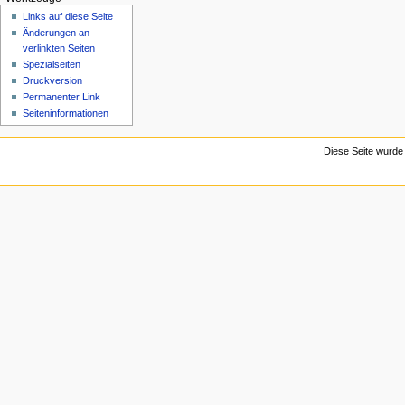
n
Links auf diese Seite
ü
Änderungen an
verlinkten Seiten
Spezialseiten
Druckversion
Permanenter Link
Seiten­­informationen
Diese Seite wurde