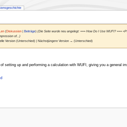
sionsgeschichte
Len
(
Diskussion
|
Beiträge
)
(Die Seite wurde neu angelegt: === How Do I Use WUFI? === <P> T
mpression of...)
elle Version (Unterschied) | Nächstjüngere Version → (Unterschied)
 of setting up and performing a calculation with WUFI, giving you a general i
id