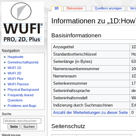
1D
Diskussion
Quelltext anzeigen
Ver
Informationen zu „1D:How
Zur
Zur
Basisinformationen
Navigation
Suche
springen
springen
Anzeigetitel
1D
N
Navigation
Standardsortierschlüssel
H
a
Hauptseite
Seitenlänge (in Bytes)
63
Gemeinschafts­portal
v
WUFI 1D
Namensraumkennnummer
10
i
WUFI 2D
Namensraum
1
g
WUFI Plus
Seitenkennnummer
17
a
WUFI Passive
Physical Background
t
Seiteninhaltssprache
de
Frequently Asked
i
Seiteninhaltsmodell
Wi
Questions
o
Indizierung durch Suchmaschinen
Er
Problems and Bugs
n
Anzahl der Weiterleitungen zu dieser Seite
0
Suche
s
m
Seitenschutz
e
Werkzeuge