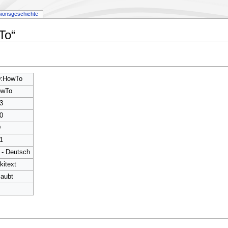
sionsgeschichte
To“
:HowTo
owTo
3
0
D
1
 - Deutsch
kitext
laubt