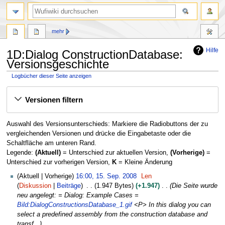
Suche
mehr
Hilfe
1D:Dialog ConstructionDatabase:
Versionsgeschichte
Logbücher dieser Seite anzeigen
Zur
Zur
Versionen filtern
Navigation
Suche
springen
springen
Auswahl des Versionsunterschieds: Markiere die Radiobuttons der zu
vergleichenden Versionen und drücke die Eingabetaste oder die
Schaltfläche am unteren Rand.
Legende:
(Aktuell)
= Unterschied zur aktuellen Version,
(Vorherige)
=
Unterschied zur vorherigen Version,
K
= Kleine Änderung
1
Aktuell
Vorherige
16:00, 15. Sep. 2008
Len
5
Diskussion
Beiträge
1.947 Bytes
+1.947
Die Seite wurde
.
neu angelegt: = Dialog: Example Cases =
S
Bild:DialogConstructionsDatabase_1.gif
<P> In this dialog you can
e
select a predefined assembly from the construction database and
p
transf...